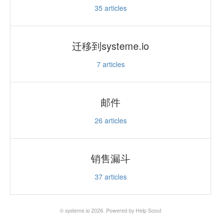
35
articles
迁移到systeme.io
7
articles
邮件
26
articles
销售漏斗
37
articles
© systeme.io 2026.
Powered by
Help Scout